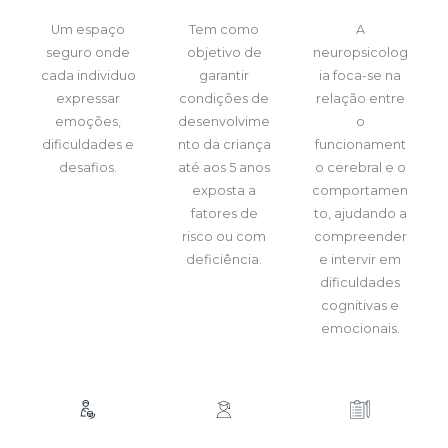
Um espaço
Tem como
A
seguro onde
objetivo de
neuropsicolog
cada individuo
garantir
ia foca-se na
expressar
condições de
relação entre
emoções,
desenvolvime
o
dificuldades e
nto da criança
funcionament
desafios.
até aos 5 anos
o cerebral e o
exposta a
comportamen
fatores de
to, ajudando a
risco ou com
compreender
deficiência.
e intervir em
dificuldades
cognitivas e
emocionais.