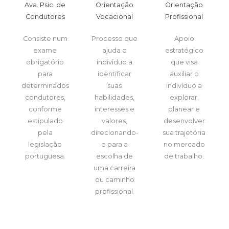
Ava. Psic. de
Orientação
Orientação
Condutores
Vocacional
Profissional
Consiste num
Processo que
Apoio
exame
ajuda o
estratégico
obrigatório
indivíduo a
que visa
para
identificar
auxiliar o
determinados
suas
indivíduo a
condutores,
habilidades,
explorar,
conforme
interesses e
planear e
estipulado
valores,
desenvolver
pela
direcionando-
sua trajetória
legislação
o para a
no mercado
portuguesa.
escolha de
de trabalho.
uma carreira
ou caminho
profissional.